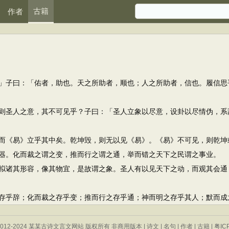
古籍
作者
子曰：「佑者，助也。天之所助者，顺也；人之所助者，信也。履信思
圣人之意，其不可见乎？子曰：「圣人立象以尽意，设卦以尽情伪，系
《易》立乎其中矣。乾坤毁，则无以见《易》。《易》不可见，则乾坤
。化而裁之谓之变，推而行之谓之通，举而错之天下之民谓之事业。
诸其形容，像其物宜，是故谓之象。圣人有以见天下之动，而观其会通
乎辞；化而裁之存乎变；推而行之存乎通；神而明之存乎其人；默而成
 © 2012-2024 某某古诗文言文网站 版权所有 非商用版本 |
诗文
|
名句
|
作者
|
古籍
|
粤IC