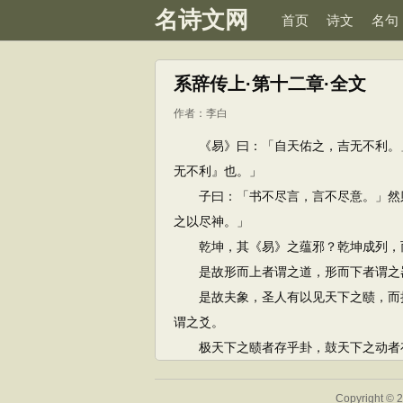
名诗文网
首页
诗文
名句
系辞传上·第十二章·全文
作者：
李白
《易》曰：「自天佑之，吉无不利。」
无不利』也。」
子曰：「书不尽言，言不尽意。」然则
之以尽神。」
乾坤，其《易》之蕴邪？乾坤成列，而
是故形而上者谓之道，形而下者谓之器
是故夫象，圣人有以见天下之赜，而拟
谓之爻。
极天下之赜者存乎卦，鼓天下之动者存
Copyright