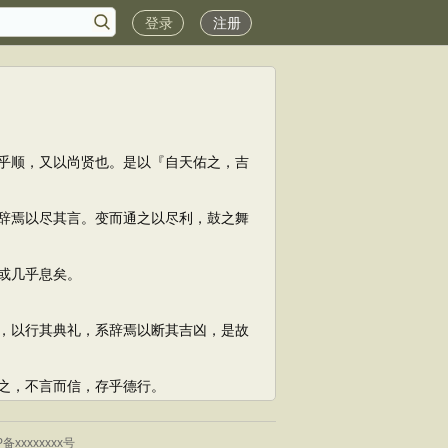
登录
注册
乎顺，又以尚贤也。是以『自天佑之，吉
辞焉以尽其言。变而通之以尽利，鼓之舞
或几乎息矣。
，以行其典礼，系辞焉以断其吉凶，是故
之，不言而信，存乎德行。
P备xxxxxxxx号