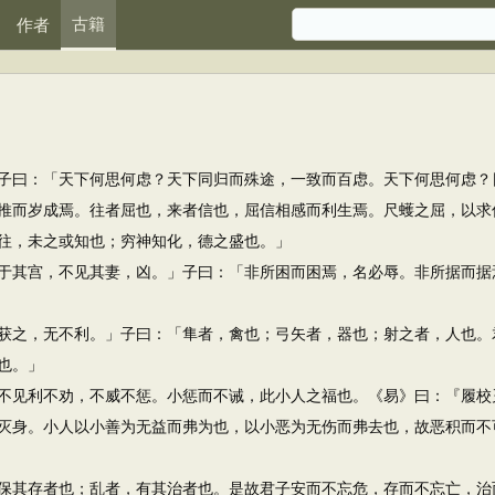
古籍
作者
曰：「天下何思何虑？天下同归而殊途，一致而百虑。天下何思何虑？
推而岁成焉。往者屈也，来者信也，屈信相感而利生焉。尺蠖之屈，以求
往，未之或知也；穷神知化，德之盛也。」
其宫，不见其妻，凶。」子曰：「非所困而困焉，名必辱。非所据而据
之，无不利。」子曰：「隼者，禽也；弓矢者，器也；射之者，人也。
也。」
见利不劝，不威不惩。小惩而不诫，此小人之福也。《易》曰：『履校
身。小人以小善为无益而弗为也，以小恶为无伤而弗去也，故恶积而不
其存者也；乱者，有其治者也。是故君子安而不忘危，存而不忘亡，治