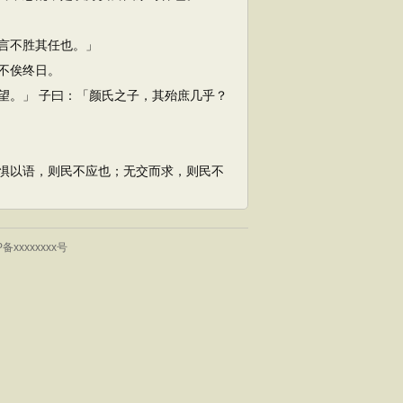
言不胜其任也。」
不俟终日。
。」 子曰：「颜氏之子，其殆庶几乎？
惧以语，则民不应也；无交而求，则民不
P备xxxxxxxx号