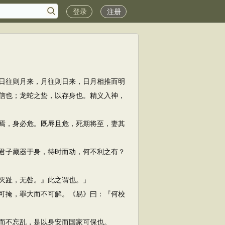
登录
注册
日往则月来，月往则日来，日月相推而明
信也；龙蛇之蛰，以存身也。精义入神，
焉，身必危。既辱且危，死期将至，妻其
君子藏器于身，待时而动，何不利之有？
灭趾，无咎。』此之谓也。」
可掩，罪大而不可解。《易》曰：『何校
而不忘乱，是以身安而国家可保也。