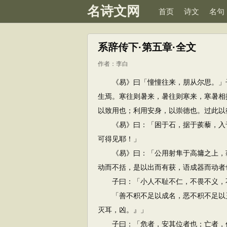
名诗文网
首页
诗文
名句
系辞传下·第五章·全文
作者：
李白
《易》曰「憧憧往来，朋从尔思。」子
生焉。寒往则暑来，暑往则寒来，寒暑相
以致用也；利用安身，以崇德也。过此以
《易》曰：「困于石，据于蒺藜，入于
可得见耶！」
《易》曰：「公用射隼于高墉之上，获
动而不括，是以出而有获，语成器而动者
子曰：「小人不耻不仁，不畏不义，不
「善不积不足以成名，恶不积不足以灭
灭耳，凶。』」
子曰：「危者，安其位者也；亡者，保