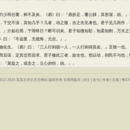
少而任重，鲜不及矣。《易》曰：『鼎折足，覆公餗，其形渥，凶。』
下交不渎，其知几乎？几者，动之微，吉之先见者也。君子见几而作，
』介如石焉，宁用终日？断可识矣。君子知微知彰，知柔知刚，万夫之望
》曰：『不远复，无祗悔，元吉。』」
化生。《易》曰：『三人行则损一人，一人行则得其友。』言致一也。
后语，定其交而后求。君子修此三者，故全也。危以动，则民不与也；
：『莫益之，或击之，立心勿恒，凶。』」
 © 2012-2024 某某古诗文言文网站 版权所有 非商用版本 |
诗文
|
名句
|
作者
|
古籍
|
粤IC