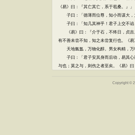
《易》曰：『其亡其亡，系于苞桑。』」
子曰：「德薄而位尊，知小而谋大，力
子曰：「知几其神乎！君子上交不谄，
《易》曰：『介于石，不终日，贞吉。
有不善未尝不知，知之未尝复行也。《易
天地氤氲，万物化醇。男女构精，万物
子曰：「君子安其身而后动，易其心而
与也；莫之与，则伤之者至矣。《易》曰
Copyright