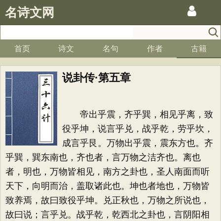
名诗文网
首页
诗文
名句
作者
古籍
说卦传·第五章
帝出乎震，齐乎巽，相见乎离，致
役乎坤，说言乎兑，战乎乾，劳乎坎，
成言乎艮。万物出乎震，震东方也。齐
乎巽，巽东南也，齐也者，言万物之洁齐也。离也
者，明也，万物皆相见，南方之卦也，圣人南面而听
天下，向明而治，盖取诸此也。坤也者地也，万物皆
致养焉，故曰致役乎坤。兑正秋也，万物之所说也，
故曰说；言乎兑。战乎乾，乾西北之卦也，言阴阳相