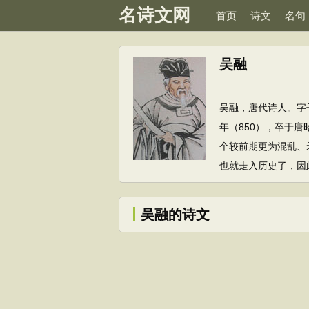
名诗文网
首页
诗文
名句
吴融
吴融，唐代诗人。字
年（850），卒于
个较前期更为混乱、
也就走入历史了，因
吴融的诗文