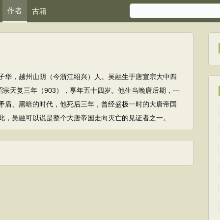
作者
古籍
子华，越州山阴（今浙江绍兴）人。吴融生于唐宣宗大中四
唐昭宗天复三年（903），享年五十四岁。他生当晚唐后期，一
矛盾、黑暗的时代，他死后三年，曾经盛极一时的大唐帝国
此，吴融可以说是整个大唐帝国走向灭亡的见证者之一。