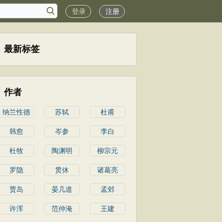
登录
注册
最新标签
作者
纳兰性德
苏轼
杜甫
韩愈
岑参
李白
杜牧
陶渊明
柳宗元
罗隐
贯休
诸葛亮
贾岛
晏几道
孟郊
许浑
范仲淹
王建