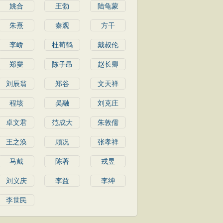
姚合
王勃
陆龟蒙
朱熹
秦观
方干
李峤
杜荀鹤
戴叔伦
郑燮
陈子昂
赵长卿
刘辰翁
郑谷
文天祥
程垓
吴融
刘克庄
卓文君
范成大
朱敦儒
王之涣
顾况
张孝祥
马戴
陈著
戎昱
刘义庆
李益
李绅
李世民