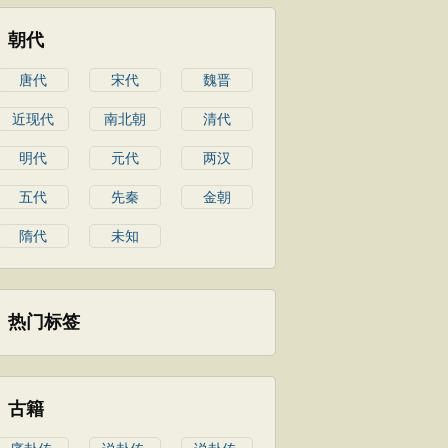
朝代
唐代
宋代
魏晋
近现代
南北朝
清代
明代
元代
两汉
五代
先秦
金朝
隋代
未知
热门标签
古籍