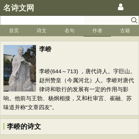
名诗文网
首页
诗文
名句
作者
古籍
李峤
李峤(644～713) ，唐代诗人。字巨山。
赵州赞皇（今属河北）人。李峤对唐代
律诗和歌行的发展有一定的作用与影
响。他前与王勃、杨炯相接，又和杜审言、崔融、苏
味道并称“文章四友”。
李峤的诗文