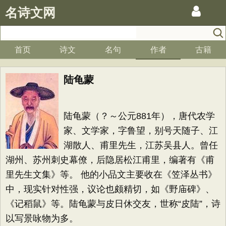
名诗文网
首页
诗文
名句
作者
古籍
陆龟蒙
陆龟蒙（？～公元881年），唐代农学
家、文学家，字鲁望，别号天随子、江
湖散人、甫里先生，江苏吴县人。曾任
湖州、苏州刺史幕僚，后隐居松江甫里，编著有《甫
里先生文集》等。 他的小品文主要收在《笠泽丛书》
中，现实针对性强，议论也颇精切，如《野庙碑》、
《记稻鼠》等。陆龟蒙与皮日休交友，世称“皮陆”，诗
以写景咏物为多。