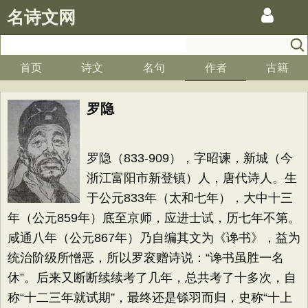
名诗文网
首页
诗文
名句
作者
古籍
罗隐
罗隐（833-909），字昭谏，新城（今
浙江富阳市新登镇）人，唐代诗人。生
于公元833年（太和七年），大中十三
年（公元859年）底至京师，应进士试，历七年不第。
咸通八年（公元867年）乃自编其文为《谗书》，益为
统治阶级所憎恶，所以罗衮赠诗说：“谗书虽胜一名
休”。后来又断断续续考了几年，总共考了十多次，自
称“十二三年就试期”，最终还是铩羽而归，史称“十上