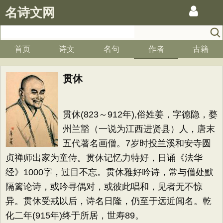
名诗文网
首页
诗文
名句
作者
古籍
贯休
贯休(823～912年),俗姓姜，字德隐，婺
州兰豁（一说为江西进贤县）人，唐末
五代著名画僧。7岁时投兰溪和安寺圆
贞禅师出家为童侍。贯休记忆力特好，日诵《法华
经》1000字，过目不忘。贯休雅好吟诗，常与僧处默
隔篱论诗，或吟寻偶对，或彼此唱和，见者无不惊
异。贯休受戒以后，诗名日隆，仍至于远近闻名。乾
化二年(915年)终于所居，世寿89。