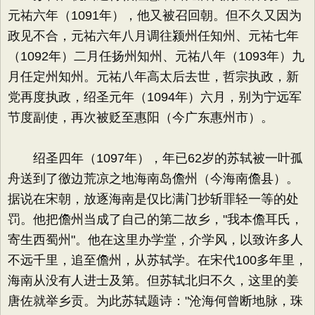
元祐六年（1091年），他又被召回朝。但不久又因为
政见不合，元祐六年八月调往颍州任知州、元祐七年
（1092年）二月任扬州知州、元祐八年（1093年）九
月任定州知州。元祐八年高太后去世，哲宗执政，新
党再度执政，绍圣元年（1094年）六月，别为宁远军
节度副使，再次被贬至惠阳（今广东惠州市）。
绍圣四年（1097年），年已62岁的苏轼被一叶孤
舟送到了徼边荒凉之地海南岛儋州（今海南儋县）。
据说在宋朝，放逐海南是仅比满门抄斩罪轻一等的处
罚。他把儋州当成了自己的第二故乡，"我本儋耳氏，
寄生西蜀州"。他在这里办学堂，介学风，以致许多人
不远千里，追至儋州，从苏轼学。在宋代100多年里，
海南从没有人进士及第。但苏轼北归不久，这里的姜
唐佐就举乡贡。为此苏轼题诗："沧海何曾断地脉，珠