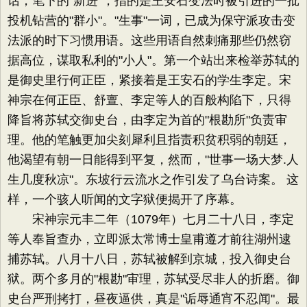
话，笔下的"新进"，指的是王安石变法时被引进的一批
投机钻营的"群小"。"生事"一词，已成为保守派攻击变
法派的时下习惯用语。这些用语自然刺痛那些仍然窃
据高位，谋取私利的"小人"。第一个站出来检举苏轼的
是御史里行何正臣，紧接着是王安石的学生李定。宋
神宗在何正臣、舒亶、李定等人的百般构陷下，只得
降旨将苏轼交御史台，由李定为首的"根勘所"负责审
理。他的笔触更加尖刻犀利且指责积贫积弱的朝廷，
他渴望有朝一日能得到平复，然而，"世事一场大梦.人
生几度秋凉"。东坡行云流水之作引发了乌台诗案。 这
样，一个骇人听闻的文字狱便揭开了序幕。
宋神宗元丰二年（1079年）七月二十八日，李定
等人奉旨查办，立即派太常博士皇甫遵才前往湖州逮
捕苏轼。八月十八日，苏轼被解到京城，投入御史台
狱。两个多月的"根勘"审理，苏轼受尽非人的折磨。御
史台严刑拷打，昼夜逼供，真是"诟辱通宵不忍闻"。最