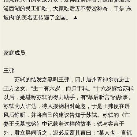
浚西湖的民工们吃，大家吃后无不赞赏称奇，于是"东
坡肉"的美名更传遍了全国。 ▲
家庭成员
王弗
苏轼的结发之妻叫王弗，四川眉州青神乡贡进士
王方之女。"生十有六岁，而归于轼。"十六岁嫁给苏轼
以后，她堪称苏轼的得力助手，有"幕后听言"的故事。
苏轼为人旷达，待人接物相对疏忽，于是王弗便在屏
风后静听，并将自己的建议告知于苏轼。苏轼的《亡
妻王氏墓志铭》中记载着这样的故事：轼与客言于
外，君立屏间听之，退必反覆其言曰："某人也，言辄