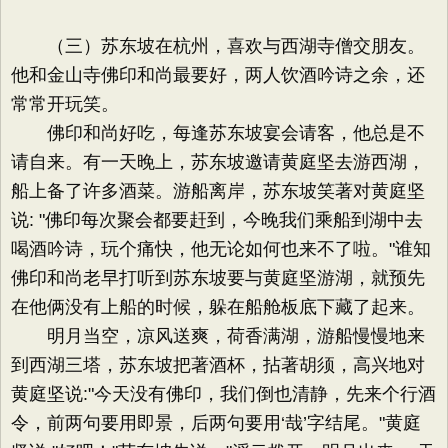
（三）苏东坡在杭州，喜欢与西湖寺僧交朋友。
他和金山寺佛印和尚最要好，两人饮酒吟诗之余，还
常常开玩笑。
佛印和尚好吃，每逢苏东坡宴会请客，他总是不
请自来。有一天晚上，苏东坡邀请黄庭坚去游西湖，
船上备了许多酒菜。游船离岸，苏东坡笑著对黄庭坚
说: "佛印每次聚会都要赶到，今晚我们乘船到湖中去
喝酒吟诗，玩个痛快，他无论如何也来不了啦。"谁知
佛印和尚老早打听到苏东坡要与黄庭坚游湖，就预先
在他俩没有上船的时候，躲在船舱板底下藏了起来。
明月当空，凉风送爽，荷香满湖，游船慢慢地来
到西湖三塔，苏东坡把著酒杯，拈著胡须，高兴地对
黄庭坚说:"今天没有佛印，我们倒也清静，先来个行酒
令，前两句要用即景，后两句要用‘哉’字结尾。"黄庭