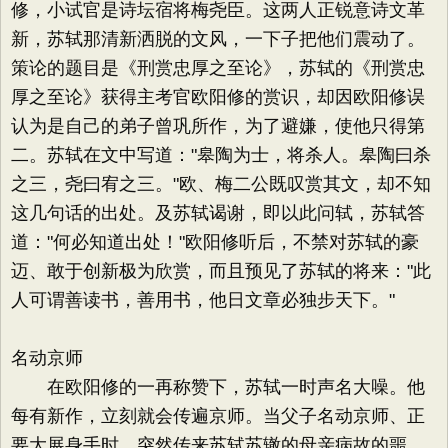
修，小试官是诗坛宿将梅尧臣。这两人正锐意诗文革
新，苏轼那清新洒脱的文风，一下子把他们震动了。
策论的题目是《刑赏忠厚之至论》，苏轼的《刑赏忠
厚之至论》获得主考官欧阳修的赏识，却因欧阳修误
认为是自己的弟子曾巩所作，为了避嫌，使他只得第
二。苏轼在文中写道："皋陶为士，将杀人。皋陶曰杀
之三，尧曰宥之三。"欧、梅二公既叹赏其文，却不知
这几句话的出处。及苏轼谒谢，即以此问轼，苏轼答
道："何必知道出处！"欧阳修听后，不禁对苏轼的豪
迈、敢于创新极为欣赏，而且预见了苏轼的将来："此
人可谓善读书，善用书，他日文章必独步天下。"
名动京师
在欧阳修的一再称赞下，苏轼一时声名大噪。他
每有新作，立刻就会传遍京师。当父子名动京师、正
要大展身手时，突然传来苏轼苏辙的母亲病故的噩