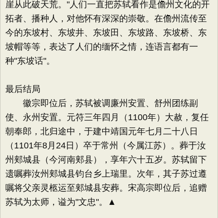
崖从此破天荒。"人们一直把苏轼看作是儋州文化的开
拓者、播种人，对他怀有深深的崇敬。在儋州流传至
今的东坡村、东坡井、东坡田、东坡路、东坡桥、东
坡帽等等，表达了人们的缅怀之情，连语言都有一
种"东坡话"。
最后结局
徽宗即位后，苏轼被调廉州安置、舒州团练副
使、永州安置。元符三年四月（1100年）大赦，复任
朝奉郎，北归途中，于建中靖国元年七月二十八日
（1101年8月24日）卒于常州（今属江苏）。葬于汝
州郏城县（今河南郏县），享年六十五岁。苏轼留下
遗嘱葬汝州郏城县钧台乡上瑞里。次年，其子苏过遵
嘱将父亲灵柩运至郏城县安葬。宋高宗即位后，追赠
苏轼为太师，谥为"文忠"。▲