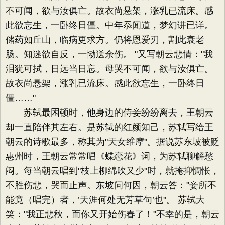
不可闻，欲与汝俱亡。故衣尚悬架，涨乳已流床。感
此欲忘生，一卧终日僵。中年忝闻道，梦幻讲已详。
储药如丘山，临病更求方。仍将恩爱刃，割此衰老
肠。知迷欲自反，一恸送余伤。 "又写朝云悲情："我
泪犹可拭，日远当日忘。母哭不可闻，欲与汝俱亡。
故衣尚悬架，涨乳已流床。感此欲忘生，一卧终日
僵……"
苏轼最困顿时，他身边的侍妾纷纷离去，王朝云
却一直陪伴其左右。是苏轼的红颜知己，苏轼写给王
朝云的诗歌最多，称其为"天女维摩"。据说苏东坡被贬
惠州时，王朝云常常唱《蝶恋花》词，为苏轼聊解愁
闷。每当朝云唱到"枝上柳绵吹又少"时，就掩抑惆怅，
不胜伤悲，哭而止声。东坡问何因，朝云答："妾所不
能竟（唱完）者，’天涯何处无芳草句’也"。 苏轼大
笑："我正悲秋，而你又开始伤春了！"不幸的是，朝云