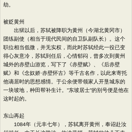
劫。
被贬黄州
出狱以后，苏轼被降职为黄州（今湖北黄冈市）
团练副使（相当于现代民间的自卫队副队长）。这个
职位相当低微，并无实权，而此时苏轼经此一役已变
得心灰意冷，苏轼到任后，心情郁闷，曾多次到黄州
城外的赤壁山游览，写下了《赤壁赋》、《后赤壁
赋》和《念奴娇·赤壁怀古》等千古名作，以此来寄托
他谪居时的思想感情。于公余便带领家人开垦城东的
一块坡地，种田帮补生计。"东坡居士"的别号便是他在
这时起的。
东山再起
1084年（元丰七年），苏轼离开黄州，奉诏赴汝