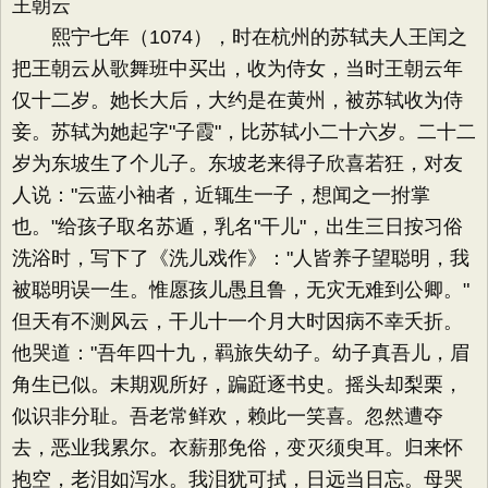
王朝云
熙宁七年（1074），时在杭州的苏轼夫人王闰之
把王朝云从歌舞班中买出，收为侍女，当时王朝云年
仅十二岁。她长大后，大约是在黄州，被苏轼收为侍
妾。苏轼为她起字"子霞"，比苏轼小二十六岁。二十二
岁为东坡生了个儿子。东坡老来得子欣喜若狂，对友
人说："云蓝小袖者，近辄生一子，想闻之一拊掌
也。"给孩子取名苏遁，乳名"干儿"，出生三日按习俗
洗浴时，写下了《洗儿戏作》："人皆养子望聪明，我
被聪明误一生。惟愿孩儿愚且鲁，无灾无难到公卿。"
但天有不测风云，干儿十一个月大时因病不幸夭折。
他哭道："吾年四十九，羁旅失幼子。幼子真吾儿，眉
角生已似。未期观所好，蹁跹逐书史。摇头却梨栗，
似识非分耻。吾老常鲜欢，赖此一笑喜。忽然遭夺
去，恶业我累尔。衣薪那免俗，变灭须臾耳。归来怀
抱空，老泪如泻水。我泪犹可拭，日远当日忘。母哭