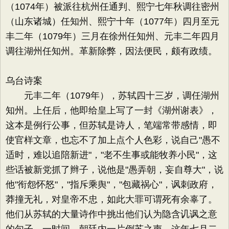
（1074年）被派往杭州任通判、熙宁七年秋调往密州
（山东诸城）任知州、熙宁十年（1077年）四月至元
丰二年（1079年）三月在徐州任知州、元丰二年四月
调往湖州任知州。革新除弊，因法便民，颇有政绩。
乌台诗案
元丰二年（1079年），苏轼四十三岁，调任湖州
知州。上任后，他即给皇上写了一封《湖州谢表》，
这本是例行公事，但苏轼是诗人，笔端常带感情，即
使官样文章，也忘不了加上点个人色彩，说自己"愚不
适时，难以追陪新进"，"老不生事或能牧养小民"，这
些话被新党抓了辫子，说他是"愚弄朝，妄自尊大"，说
他"衔怨怀怒"，"指斥乘舆"，"包藏祸心"，讽刺政府，
莽撞无礼，对皇帝不忠，如此大罪可谓死有余辜了。
他们从苏轼的大量诗作中挑出他们认为隐含讥讽之意