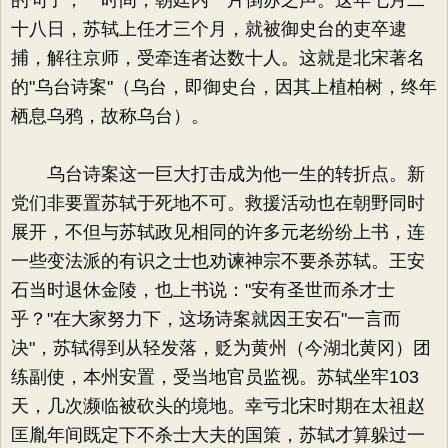
的句子，一时间，朝廷内一片倒苏之声。这年七月二
十八日，苏轼上任才三个月，就被御史台的吏卒逮
捕，解往京师，受牵连者达数十人。这就是北宋著名
的"乌台诗案"（乌台，即御史台，因其上植柏树，终年
栖息乌鸦，故称乌台）。
乌台诗案这一巨大打击成为他一生的转折点。新
党们非要置苏轼于死地不可。救援活动也在朝野同时
展开，不但与苏轼政见相同的许多元老纷纷上书，连
一些变法派的有识之士也劝谏神宗不要杀苏轼。王安
石当时退休金陵，也上书说："安有圣世而杀才士
乎？"在大家努力下，这场诗案就因王安石"一言而
决"，苏轼得到从轻发落，贬为黄州（今湖北黄冈）团
练副使，本州安置，受当地官员监视。苏轼坐牢103
天，几次濒临被砍头的境地。幸亏北宋时期在太祖赵
匡胤年间既定下不杀士大夫的国策，苏轼才算躲过一