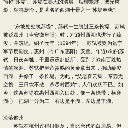
简称"苏堤"。苏堤在春天的清晨，烟柳笼纱，波光树
影，鸟鸣莺啼，是著名的西湖十景之一"苏堤春晓"。
"东坡处处筑苏堤"，苏轼一生筑过三条长堤。苏轼
被贬颍州（今安徽阜阳）时，对颍州西湖也进行了疏
浚，并筑堤。绍圣元年（1094年），苏轼被贬为远宁
军节度副使，惠州（今广东惠阳）安置。年近6旬的苏
轼，日夜奔驰，千里迢迢赴贬所，受到了岭南百姓热
情的欢迎。苏轼把皇帝赏赐的黄金拿出来，捐助疏浚
西湖，并修了一条长堤。为此，"父老喜云集，箪壶无
空携，三日饮不散，杀尽村西鸡"，人们欢庆不已。如
今，这条苏堤在惠州西湖入口处，像一条绿带，横穿
湖心，把湖一分为二，右边是平湖，左边是丰湖。
流落儋州
苏轼在杭州过得很惬意，自比唐代的白居易。但