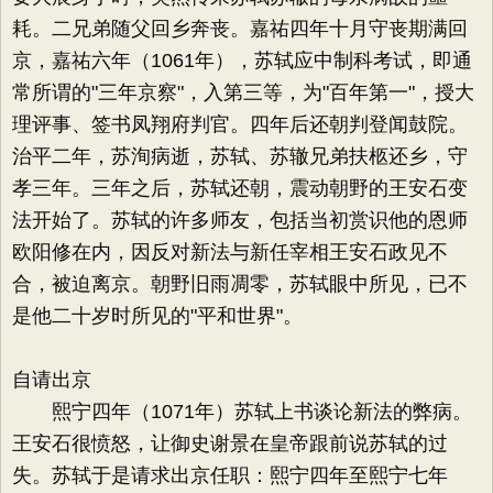
耗。二兄弟随父回乡奔丧。嘉祐四年十月守丧期满回
京，嘉祐六年（1061年），苏轼应中制科考试，即通
常所谓的"三年京察"，入第三等，为"百年第一"，授大
理评事、签书凤翔府判官。四年后还朝判登闻鼓院。
治平二年，苏洵病逝，苏轼、苏辙兄弟扶柩还乡，守
孝三年。三年之后，苏轼还朝，震动朝野的王安石变
法开始了。苏轼的许多师友，包括当初赏识他的恩师
欧阳修在内，因反对新法与新任宰相王安石政见不
合，被迫离京。朝野旧雨凋零，苏轼眼中所见，已不
是他二十岁时所见的"平和世界"。
自请出京
熙宁四年（1071年）苏轼上书谈论新法的弊病。
王安石很愤怒，让御史谢景在皇帝跟前说苏轼的过
失。苏轼于是请求出京任职：熙宁四年至熙宁七年