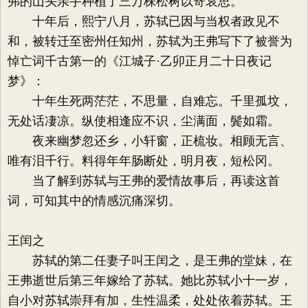
弗的山头亲手种植了三万株松树以寄哀思。
十年后，熙宁八月，苏轼已因与当权者政见不
和，被转迁至密州任知州，苏轼为王弗写下了被誉为
悼亡词千古第一的《江城子·乙卯正月二十日夜记
梦》：
十年生死两茫茫，不思量，自难忘。千里孤坟，
无处话凄凉。纵使相逢应不识，尘满面，鬓如霜。
夜来幽梦忽还乡，小轩窗，正梳妆。相顾无言、
唯有泪千行。料得年年肠断处，明月夜，短松冈。
当了解到苏轼与王弗的爱情故事后，再读这首
词，可知其中的情感沉痛深切。
王闰之
苏轼的第二任妻子叫王闰之，是王弗的堂妹，在
王弗逝世后第三年嫁给了苏轼。她比苏轼小十一岁，
自小对苏轼崇拜有加，生性温柔，处处依着苏轼。王