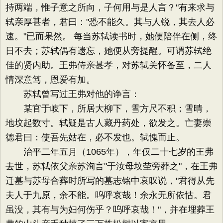
持两端，惟子意之所向，子何用与是人言？"有来求与
轼亲厚甚者，君曰："恐不能久。其与人锐，其去人必
速。"已而果然。 每当苏轼读书时，她便陪伴在侧，终
日不去；苏轼偶有遗忘，她便从旁提醒。可谓苏轼绝
佳的贤内助。王弗侍亲甚孝，对苏轼关怀备至，二人
情深意笃，恩爱有加。
苏轼曾写过王弗对他的诤言：
某官于岐下，所居大柳下，雪方尺不积；雪晴，
地坟起数寸。轼疑是古人藏丹药处，欲发之。亡妻崇
德君曰：使吾先姑在，必不发也。轼愧而止。
治平二年五月（1065年），年仅二十七岁的王弗
去世，苏轼依父亲苏洵言"于汝母坟茔旁葬之"，在王弗
迁墓与苏母合葬时所写的墓志铭中哀叹说，"君得从先
夫人于九原，余不能。呜呼哀哉！余永无所依怙。君
虽没，其有与为妇何伤乎？呜呼哀哉！"，并在埋葬王