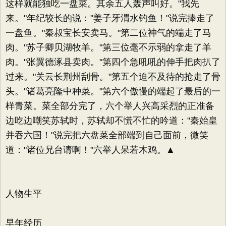
这样就能独吃一盘菜。其余五人轰声叫好。"我先
来。"年纪较长的说："姜子牙渭水钓鱼！"说完捧走了
一盘鱼。"秦叔宝长安卖马。"第二位神气的端走了马
肉。"苏子卿贝湖牧羊。"第三位毫不示弱的拿走了羊
肉。"张翼德涿县卖肉。"第四个急吼吼的伸手把肉扒了
过来。"关云长荆州刮骨。"第五个迫不及待的抢走了骨
头。"诸葛亮隆中种菜。"第六个傲慢的端起了最后的一
样青菜。菜全部分完了，六个举人兴高采烈的正准备
边吃边嘲笑苏轼时，苏轼却不慌不忙的吟道："秦始皇
并吞六国！"说完把六盘菜全部端到自己面前，微笑
道："诸位兄台请啊！"六举人呆若木鸡。▲
人物生平
早年经历