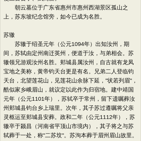
朝云墓位于广东省惠州市惠州西湖景区孤山之
上，苏东坡纪念馆旁，如今已成为名胜。
苏辙
苏辙于绍圣元年（公元1094年）出知汝州，期
间，苏轼由定州南迁英州，便道于汝，与弟相会。苏
辙领兄游观汝州名胜。郏城县属汝州，自古就有龙凤
宝地之美称，黄帝钧天台更是有名。兄弟二人登临钧
天台，北望莲花山，见莲花山余脉下延，"状若列眉"，
酷似家乡峨眉山，就议定以此作为归宿地。建中靖国
元年（公元1101年），苏轼卒于常州，留下遗嘱葬汝
州郏城县钧台乡上瑞里。次年，其子苏过遵嘱将父亲
灵柩运至郏城县安葬。政和二年（公元1112年），苏
辙卒于颍昌（河南省平顶山市境内），其子将之与苏
轼葬于一处，称"二苏坟"。苏洵本葬于眉州眉山故里。