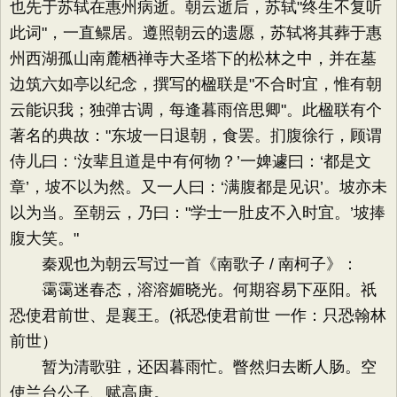
也先于苏轼在惠州病逝。朝云逝后，苏轼"终生不复听
此词"，一直鳏居。遵照朝云的遗愿，苏轼将其葬于惠
州西湖孤山南麓栖禅寺大圣塔下的松林之中，并在墓
边筑六如亭以纪念，撰写的楹联是"不合时宜，惟有朝
云能识我；独弹古调，每逢暮雨倍思卿"。此楹联有个
著名的典故："东坡一日退朝，食罢。扪腹徐行，顾谓
侍儿曰：‘汝辈且道是中有何物？’一婢遽曰：‘都是文
章’，坡不以为然。又一人曰：‘满腹都是见识’。坡亦未
以为当。至朝云，乃曰："学士一肚皮不入时宜。’坡捧
腹大笑。"
秦观也为朝云写过一首《南歌子 / 南柯子》：
霭霭迷春态，溶溶媚晓光。何期容易下巫阳。祇
恐使君前世、是襄王。(祇恐使君前世 一作：只恐翰林
前世）
暂为清歌驻，还因暮雨忙。瞥然归去断人肠。空
使兰台公子、赋高唐。