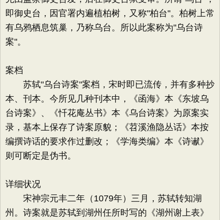
即御史台，因官署内遍植柏树，又称"柏台"。柏树上常
有乌鸦栖息筑巢，乃称乌台。所以此案称为"乌台诗
案"。
案档
苏轼"乌台诗案"案档，宋时即已流传，并有多种抄
本、刊本。今所见几种刊本中，《函海》本《东坡乌
台诗案》、《忏花庵丛书》本《乌台诗案》为原案实
录，基本上保存了诗案原貌；《苕溪渔隐丛话》本按
编撰诗话的要求作过删改；《学海类编》本《诗谳》
则可断定是伪书。
详细状况
宋神宗元丰二年（1079年）三月，苏轼转知湖
州。诗案就是苏轼到湖州任所时写的《湖州谢上表》