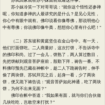
苏轼回家就在苏小妹面前炫耀这件事。
苏小妹冷笑一下对哥哥说："就你这个悟性还参禅
呢，你知道参禅的人最讲究的是什么？是见心见性，
你心中有眼中就有。佛印说看你像尊佛，那说明他心
中有尊佛；你说佛印像牛粪，想想你心里有什么吧！"
（二）苏东坡和黄庭坚住在金山寺中。有一天，
他们打面饼吃。二人商量好，这次打饼，不告诉寺中
的佛印和尚。过了一会儿，饼熟了，两人算过数目，
先把饼献到观音菩萨座前，殷勤下拜，祷告一番。不
料佛印预先已藏在神帐中，趁二人下跪祷告时，伸手
偷了两块饼。苏轼拜完之后，起身一看，少了两块
饼，便又跪下祷告说："观音菩萨如此神通，吃了两块
饼，为何不出来见面？"
佛印在帐中答道："我如果有面，就与你们合伙做
几块吃吃，岂敢空来打扰？"