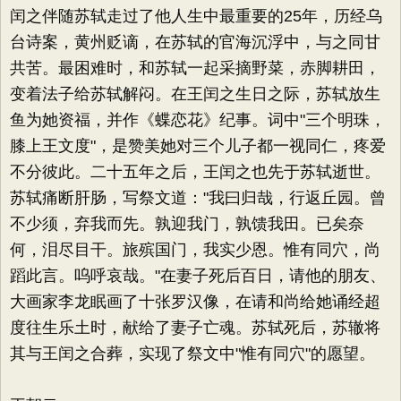
闰之伴随苏轼走过了他人生中最重要的25年，历经乌
台诗案，黄州贬谪，在苏轼的官海沉浮中，与之同甘
共苦。最困难时，和苏轼一起采摘野菜，赤脚耕田，
变着法子给苏轼解闷。在王闰之生日之际，苏轼放生
鱼为她资福，并作《蝶恋花》纪事。词中"三个明珠，
膝上王文度"，是赞美她对三个儿子都一视同仁，疼爱
不分彼此。二十五年之后，王闰之也先于苏轼逝世。
苏轼痛断肝肠，写祭文道："我曰归哉，行返丘园。曾
不少须，弃我而先。孰迎我门，孰馈我田。已矣奈
何，泪尽目干。旅殡国门，我实少恩。惟有同穴，尚
蹈此言。呜呼哀哉。"在妻子死后百日，请他的朋友、
大画家李龙眠画了十张罗汉像，在请和尚给她诵经超
度往生乐土时，献给了妻子亡魂。苏轼死后，苏辙将
其与王闰之合葬，实现了祭文中"惟有同穴"的愿望。