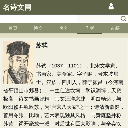
名诗文网
首页
诗文
名句
作者
古籍
苏轼
苏轼（1037－1101），北宋文学家、
书画家、美食家。字子瞻，号东坡居
士。汉族，四川人，葬于颍昌（今河南
省平顶山市郏县）。一生仕途坎坷，学识渊博，天资
极高，诗文书画皆精。其文汪洋恣肆，明白畅达，与
欧阳修并称欧苏，为"唐宋八大家"之一；诗清新豪健，
善用夸张、比喻，艺术表现独具风格，与黄庭坚并称
苏黄；词开豪放一派，对后世有巨大影响，与辛弃疾