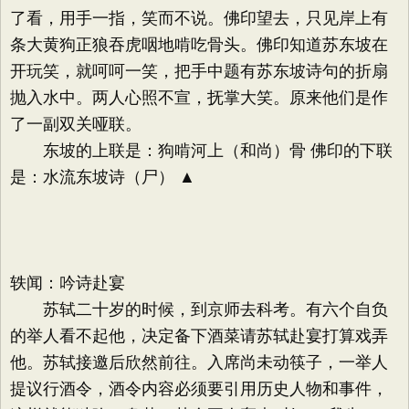
了看，用手一指，笑而不说。佛印望去，只见岸上有
条大黄狗正狼吞虎咽地啃吃骨头。佛印知道苏东坡在
开玩笑，就呵呵一笑，把手中题有苏东坡诗句的折扇
抛入水中。两人心照不宣，抚掌大笑。原来他们是作
了一副双关哑联。
东坡的上联是：狗啃河上（和尚）骨 佛印的下联
是：水流东坡诗（尸） ▲
轶闻：吟诗赴宴
苏轼二十岁的时候，到京师去科考。有六个自负
的举人看不起他，决定备下酒菜请苏轼赴宴打算戏弄
他。苏轼接邀后欣然前往。入席尚未动筷子，一举人
提议行酒令，酒令内容必须要引用历史人物和事件，