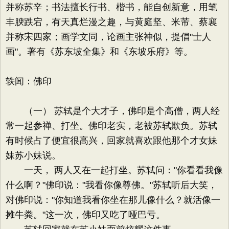
并称苏辛；书法擅长行书、楷书，能自创新意，用笔
丰腴跌宕，有天真烂漫之趣，与黄庭坚、米芾、蔡襄
并称宋四家；画学文同，论画主张神似，提倡"士人
画"。著有《苏东坡全集》和《东坡乐府》等。
轶闻：佛印
（一） 苏轼是个大才子，佛印是个高僧，两人经
常一起参禅、打坐。佛印老实，老被苏轼欺负。苏轼
有时候占了便宜很高兴，回家就喜欢跟他那个才女妹
妹苏小妹说。
一天， 两人又在一起打坐。苏轼问："你看看我像
什么啊？"佛印说："我看你像尊佛。"苏轼听后大笑，
对佛印说："你知道我看你坐在那儿像什么？就活像一
摊牛粪。"这一次，佛印又吃了哑巴亏。