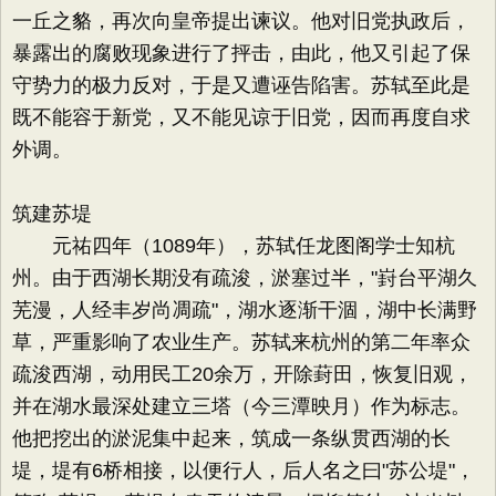
一丘之貉，再次向皇帝提出谏议。他对旧党执政后，
暴露出的腐败现象进行了抨击，由此，他又引起了保
守势力的极力反对，于是又遭诬告陷害。苏轼至此是
既不能容于新党，又不能见谅于旧党，因而再度自求
外调。
筑建苏堤
元祐四年（1089年），苏轼任龙图阁学士知杭
州。由于西湖长期没有疏浚，淤塞过半，"崶台平湖久
芜漫，人经丰岁尚凋疏"，湖水逐渐干涸，湖中长满野
草，严重影响了农业生产。苏轼来杭州的第二年率众
疏浚西湖，动用民工20余万，开除葑田，恢复旧观，
并在湖水最深处建立三塔（今三潭映月）作为标志。
他把挖出的淤泥集中起来，筑成一条纵贯西湖的长
堤，堤有6桥相接，以便行人，后人名之曰"苏公堤"，