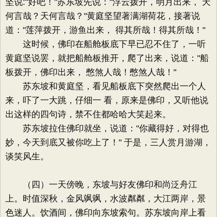
坚说:"好吧！"苏东坡先说："浮云拨开，明月出来， 天
何言哉？天何言哉？"黄庭坚望著满湖荷花，接著说
道："莲萍拨开，游鱼出来， 得其所哉！得其所哉！"
这时候，佛印在船舱板底下早已忍不住了，一听
黄庭坚说罢，就把船舱板推开，爬了出来，说道："船
板拨开，佛印出来， 憋煞人哉！憋煞人哉！"
苏东坡和黄庭坚，看见船板底下突然爬出一个人
来，吓了一大跳，仔细一 看，原来是佛印，又听他说
出这样的四句诗，禁不住都哈哈大笑起来。
苏东坡拉住佛印就坐，说道："你藏得好，对得也
妙，今天到底又被你吃上了！" 于是，三人赏月游湖，
谈笑风生。
（四）一天傍晚，东坡与好友佛印和尚泛舟江
上。时值深秋，金风飒飒，水波粼粼，大江两岸，景
色迷人。饮酒间，佛印向东坡索句。苏东坡向岸上看