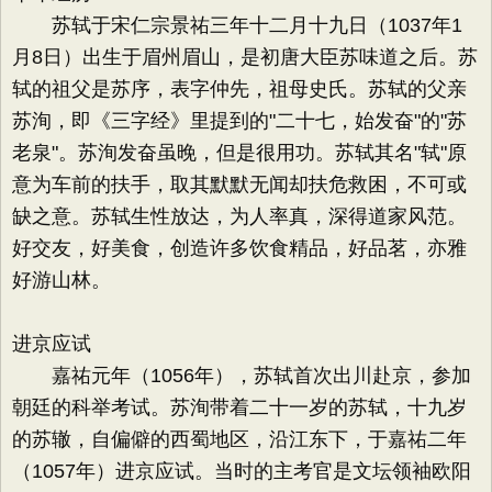
苏轼于宋仁宗景祐三年十二月十九日（1037年1
月8日）出生于眉州眉山，是初唐大臣苏味道之后。苏
轼的祖父是苏序，表字仲先，祖母史氏。苏轼的父亲
苏洵，即《三字经》里提到的"二十七，始发奋"的"苏
老泉"。苏洵发奋虽晚，但是很用功。苏轼其名"轼"原
意为车前的扶手，取其默默无闻却扶危救困，不可或
缺之意。苏轼生性放达，为人率真，深得道家风范。
好交友，好美食，创造许多饮食精品，好品茗，亦雅
好游山林。
进京应试
嘉祐元年（1056年），苏轼首次出川赴京，参加
朝廷的科举考试。苏洵带着二十一岁的苏轼，十九岁
的苏辙，自偏僻的西蜀地区，沿江东下，于嘉祐二年
（1057年）进京应试。当时的主考官是文坛领袖欧阳