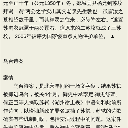
元至正十年（公元1350年）冬，郏城县尹杨允到苏坟
拜谒，谓"两公之学实出其父老泉先生教也，虽眉汝之
墓相望数千里，而其精灵之往来，必陟降左右。"遂置
苏洵衣冠冢于两公冢右。这原来的二苏坟就成了三苏
坟。 2006年被评为国家级重点文物保护单位。 ▲
乌台诗案
案情
乌台诗案，是北宋年间的一场文字狱，结果苏轼
被抓进乌台，被关4个月。御史中丞李定,御史舒亶、
何正臣等人摘取苏轼《湖州谢上表》中语句和此前所
作诗句，以谤讪新政的罪名逮捕了苏轼，苏轼的诗歌
确实有些讥刺时政，包括变法过程中的问题。这案件
先由监察御史告发，后在御史台狱受审。所谓"乌台"，