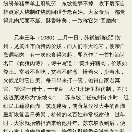
纷纷杀猪宰羊上府慰劳，东坡推辞不掉，收下后亲自
指点家人烧制红烧肉回赠予老百姓。大家食后，都觉
得此肉肥而不腻、酥香味美，一致称它为"回赠肉"。
元丰三年（1080）二月一日，苏轼被谪贬到黄
州，见黄州市面猪肉价贱，而人们不大吃它，便亲自
烹调猪肉。有一次他食得兴起，即兴作了一首打油诗
名曰《食猪肉诗》，诗中写道："黄州好猪肉，价贱如
粪土。富者不肯吃，贫者不解煮。慢着火，少着水，
火候足时它自美。每日早来打一碗，饱得自家君莫
管。"此诗一传十，十传百，人们开始争相仿制，并把
这道菜戏称为"东坡肉"。 苏东坡二任杭州知州时，组
织民工疏浚西湖，筑堤建桥，使葑草湮没大半的西湖
重新恢复昔日美景，杭州的老百姓非常感谢他，过年
时，大家就抬猪担酒来给他拜年。苏东坡收到后，便
指点家人将肉切成方块，烧得红酥醇香分送给参加疏