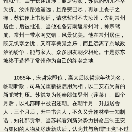
州就任。由于长途跋涉，旅途劳顿，苏轼的幼儿不幸
夭折。汝州路途遥远，且路费已尽，再加上丧子之
痛，苏轼便上书朝廷，请求暂时不去汝州，先到常州
居住，后被批准。当他准备要南返常州时，神宗驾
崩。常州一带水网交错，风景优美。他在常州居住，
既无饥寒之忧，又可享美景之乐，而且远离了京城政
治的纷争，能与家人、众多朋友朝夕相处。于是苏东
坡终于选择了常州作为自己的终老之地。
1085年，宋哲宗即位，高太后以哲宗年幼为名，
临朝听政，司马光重新被启用为相，以王安石为首的
新党被打压。苏轼复为朝奉郎知登州（蓬莱）。四个
月后，以礼部郎中被召还朝。在朝半月，升起居舍
人，三个月后，升中书舍人，不久又升翰林学士知制
诰，知礼部贡举。当苏轼看到新兴势力拼命压制王安
石集团的人物及尽废新法后，认为其与所谓"王党"不过