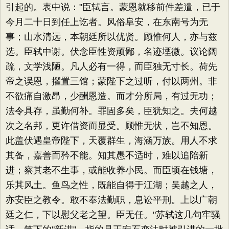
引起的。表中说："臣轼言。蒙恩就移前件差遣，已于
今月二十日到任上讫者。风俗阜安，在东南号为无
事；山水清远，本朝廷所以优贤。顾惟何人，亦与兹
选。臣轼中谢。伏念臣性资顽鄙，名迹堙微。议论阔
疏，文学浅陋。凡人必有一得，而臣独无寸长。荷先
帝之误恩，擢置三馆；蒙陛下之过听，付以两州。非
不欲痛自激昂，少酬恩造。而才分所局，有过无功；
法令具存，虽勤何补。罪固多矣，臣犹知之。夫何越
次之名邦，更许借资而显受。顾惟无状，岂不知恩。
此盖伏遇皇帝陛下，天覆群生，海涵万族。用人不求
其备，嘉善而矜不能。知其愚不适时，难以追陪新
进；察其老不生事，或能收养小民。而臣顷在钱塘，
乐其风土。鱼鸟之性，既能自得于江湖；吴越之人，
亦安臣之教令。敢不奉法勤职，息讼平刑。上以广朝
廷之仁，下以慰父老之望。臣无任。"苏轼这几句牢骚