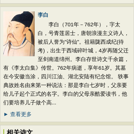
李白
李白（701年－762年），字太
白，号青莲居士，唐朝浪漫主义诗人，
被后人誉为"诗仙"。祖籍陇西成纪(待
考)，出生于西域碎叶城，4岁再随父迁
至剑南道绵州。李白存世诗文千余篇，
有《李太白集》传世。762年病逝，享年61岁。其墓
在今安徽当涂，四川江油、湖北安陆有纪念馆。 轶事
典故姓名由来第一种说法：那是李白七岁时，父亲要
给儿子起个正式的名字。李白的父母亲酷爱读书，他
们要培养儿子做个高...
► 查看更多
相关诗文