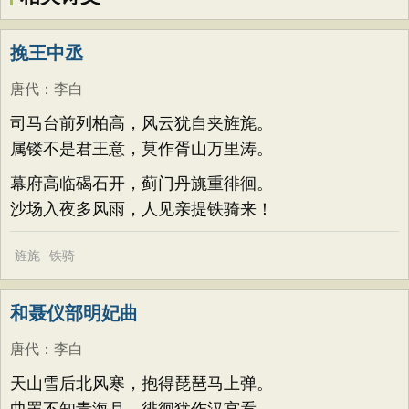
挽王中丞
唐代
：
李白
司马台前列柏高，风云犹自夹旌旄。
属镂不是君王意，莫作胥山万里涛。
幕府高临碣石开，蓟门丹旐重徘徊。
沙场入夜多风雨，人见亲提铁骑来！
旌旄
铁骑
和聂仪部明妃曲
唐代
：
李白
天山雪后北风寒，抱得琵琶马上弹。