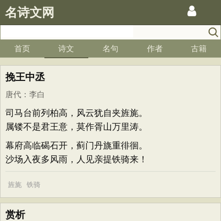
名诗文网
首页
诗文
名句
作者
古籍
挽王中丞
唐代
：
李白
司马台前列柏高，风云犹自夹旌旄。
属镂不是君王意，莫作胥山万里涛。
幕府高临碣石开，蓟门丹旐重徘徊。
沙场入夜多风雨，人见亲提铁骑来！
旌旄
铁骑
赏析