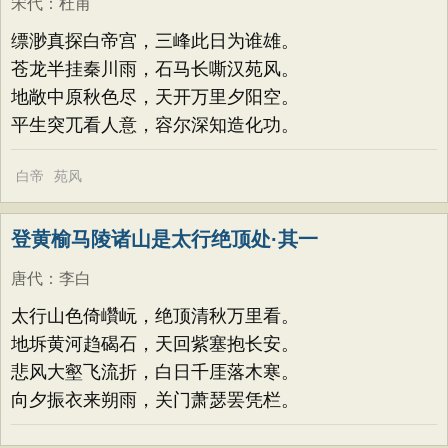
宋代
：
杜甫
缥渺真探白帝宫，三峰此日为谁雄。
苍龙半挂秦川雨，石马长嘶汉苑风。
地敞中原秋色尽，天开万里夕阳空。
平生突兀看人意，容尔深知造化功。
白帝
苑风
登黄榆马陵诸山是太行绝顶处·其一
唐代
：
李白
太行山色倚巑岏，绝顶清秋万里看。
地坼黄河趋碣石，天回紫塞抱长安。
悲风大壑飞流折，白日千厓落木寒。
向夕振衣来朔雨，关门萧瑟罢凭栏。