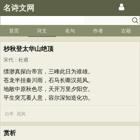
名诗文网
首页
诗文
名句
作者
古籍
杪秋登太华山绝顶
宋代
：
杜甫
缥渺真探白帝宫，三峰此日为谁雄。
苍龙半挂秦川雨，石马长嘶汉苑风。
地敞中原秋色尽，天开万里夕阳空。
平生突兀看人意，容尔深知造化功。
白帝
苑风
赏析