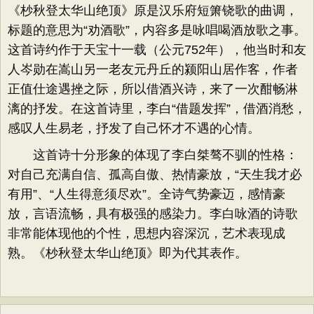
《杪秋登太华山绝顶》原是汉乐府短箫铙歌的曲调，
标题的意思为“劝酒歌”，内容多是咏唱喝酒放歌之事。
这首诗约作于天宝十一载（公元752年），他当时和友
人岑勋在嵩山另一老友元丹丘的颍阳山居作客，作者
正值仕途遇挫之际，所以借酒兴诗，来了一次酣畅淋
漓的抒发。在这首诗里，李白“借题发挥”，借酒消愁，
感叹人生易老，抒发了自己怀才不遇的心情。
这首诗十分形象的体现了李白桀骜不驯的性格：
对自己充满自信、孤高自傲、热情豪放，“天生我才必
有用”、“人生得意须尽欢”。全诗气势豪迈，感情豪
放，言语流畅，具有极强的感染力。李白咏酒的诗歌
非常能体现他的个性，思想内容深沉，艺术表现成
熟。《杪秋登太华山绝顶》即为代其表作。